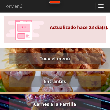
TorMenú
Actualizado hace 23 día(s).
Todo el menú
Entrantes
Carnes a la Parrilla