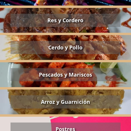
Res y Cordero
Cerdo y Pollo
Pescados y Mariscos
Arroz y Guarnición
Postres