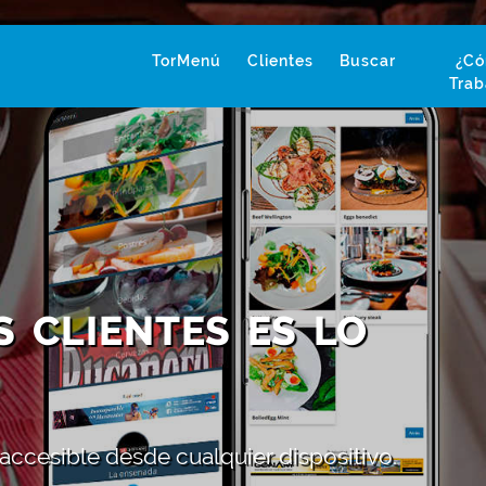
TorMenú
Clientes
Buscar
¿C
Trab
S CLIENTES ES LO
 accesible desde cualquier dispositivo.