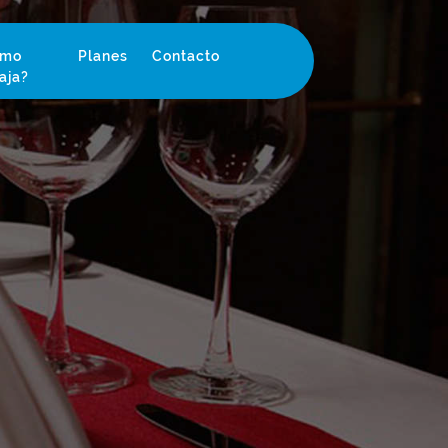
ómo
Planes
Contacto
aja?