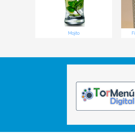
Mojito
F