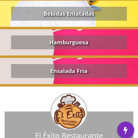
Bebidas Enlatadas
Hamburguesa
Ensalada Fria
El Éxito Restaurante