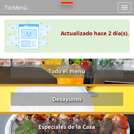
TorMenú
Actualizado hace 2 día(s).
Todo el menú
Desayunos
Especiales de la Casa