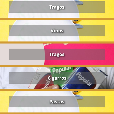
Tragos
Vinos
Tragos
Cigarros
Pastas