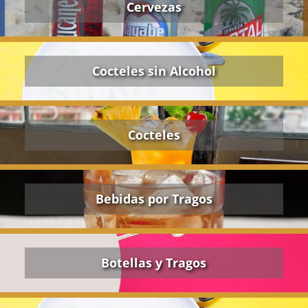
Cervezas
Cocteles sin Alcohol
Cocteles
Bebidas por Tragos
Botellas y Tragos