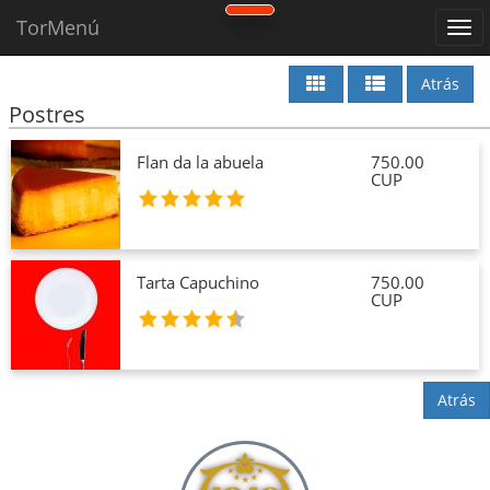
TorMenú
Atrás
Postres
Flan da la abuela
750.00
CUP
Tarta Capuchino
750.00
CUP
Atrás