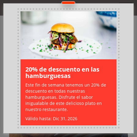
TorMenú
20% de descuento en las
hamburguesas
Este fin de semana tenemos un 20% de
descuento en todas nuestras
hamburguesas. Disfrute el sabor
inigualable de este delicioso plato en
nuestro restaurante.
Válido hasta: Dic 31, 2026