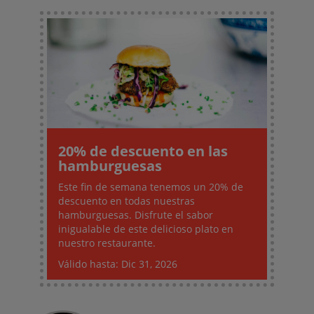
20% de descuento en las
hamburguesas
Este fin de semana tenemos un 20% de
descuento en todas nuestras
hamburguesas. Disfrute el sabor
inigualable de este delicioso plato en
nuestro restaurante.
Válido hasta: Dic 31, 2026