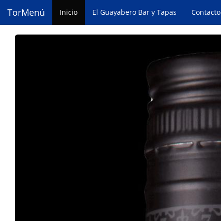
TorMenú
Inicio
El Guayabero Bar y Tapas
Contacto