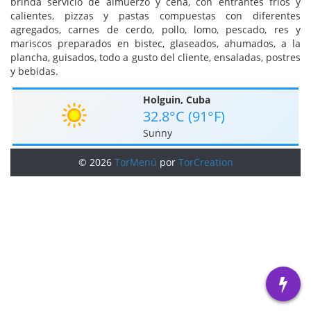
brinda servicio de almuerzo y cena, con entrantes fríos y
calientes, pizzas y pastas compuestas con diferentes
agregados, carnes de cerdo, pollo, lomo, pescado, res y
mariscos preparados en bistec, glaseados, ahumados, a la
plancha, guisados, todo a gusto del cliente, ensaladas, postres
y bebidas.
Holguin, Cuba
32.8°C (91°F)
Sunny
© 2026
TorMenú
por
TorCreation