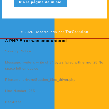
Ir a la página de inicio
TorCreation
© 2026 Desarrollado por
A PHP Error was encountered
Severity: Notice
Message: fwrite(): write of 34 bytes failed with errno=28 No
space left on device
Filename: drivers/Session_files_driver.php
Line Number: 265
Backtrace: