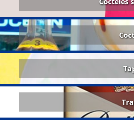
Cocteles s
Coct
Ta
Tra